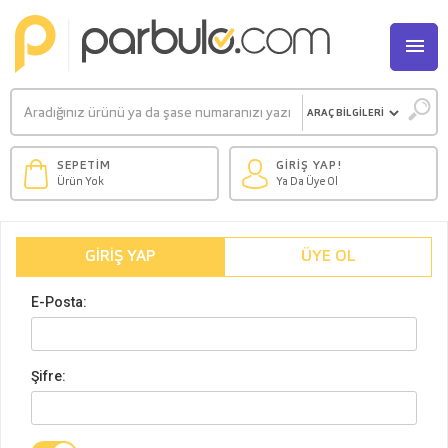
M
SEPETİM
GİRİŞ YAP!
Ürün Yok
Ya Da Üye Ol
GIRIŞ YAP
ÜYE OL
E-Posta:
Şifre: