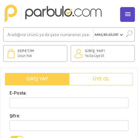
M
SEPETİM
GİRİŞ YAP!
Ürün Yok
Ya Da Üye Ol
GIRIŞ YAP
ÜYE OL
E-Posta:
Şifre: