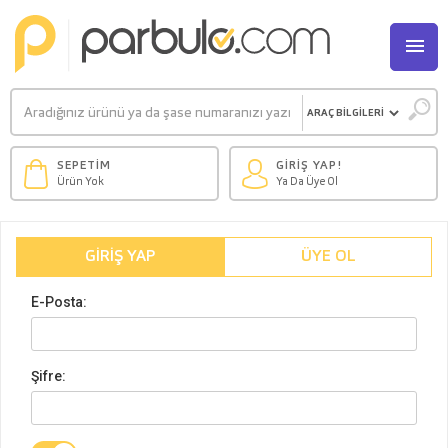
M
SEPETİM
GİRİŞ YAP!
Ürün Yok
Ya Da Üye Ol
GIRIŞ YAP
ÜYE OL
E-Posta:
Şifre: