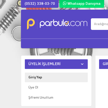
(0532) 338-03-70
Whatsapp Danışma
ÜYELIK İŞLEMLERI
GI
Giriş Yap
Üye Ol
Şifremi Unuttum