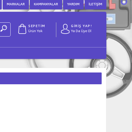
MARKALAR
KAMPANYALAR
YARDIM
İLETIŞIM
SEPETİM
GİRİŞ YAP!
Ürün Yok
Ya Da Üye Ol