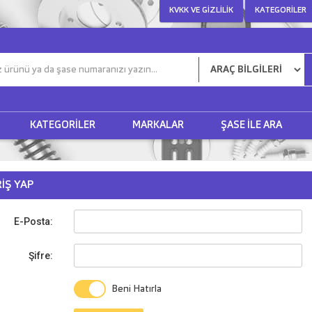
KVKK VE GIZLILIK
KATEGORILER
KATEGORILER
MARKALAR
ŞASE ILE ARA
RIŞ YAP
E-Posta:
Şifre:
Beni Hatırla