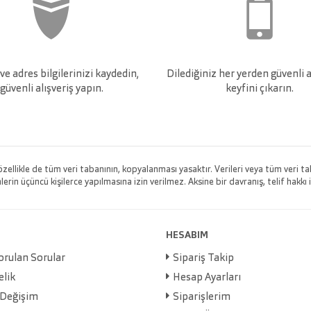
e adres bilgilerinizi kaydedin,
Dilediğiniz her yerden güvenli a
güvenli alışveriş yapın.
keyfini çıkarın.
 özellikle de tüm veri tabanının, kopyalanması yasaktır. Verileri veya tüm veri
rin üçüncü kişilerce yapılmasına izin verilmez. Aksine bir davranış, telif hakkı i
HESABIM
orulan Sorular
Sipariş Takip
elik
Hesap Ayarları
 Değişim
Siparişlerim