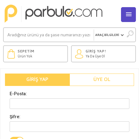
M
SEPETİM
GİRİŞ YAP!
Ürün Yok
Ya Da Üye Ol
GIRIŞ YAP
ÜYE OL
E-Posta:
Şifre: