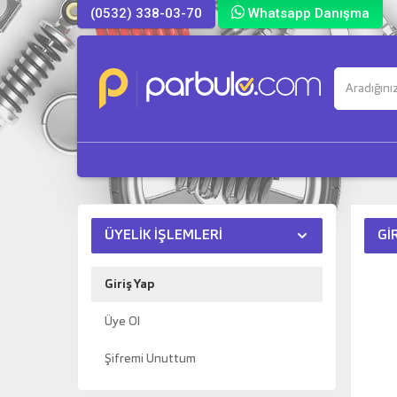
(0532) 338-03-70
Whatsapp Danışma
ÜYELIK İŞLEMLERI
GI
Giriş Yap
Üye Ol
Şifremi Unuttum