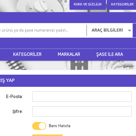
KVKK VE GIZLILIK
KATEGORILER
KATEGORILER
MARKALAR
ŞASE ILE ARA
RIŞ YAP
E-Posta:
Şifre:
Beni Hatırla