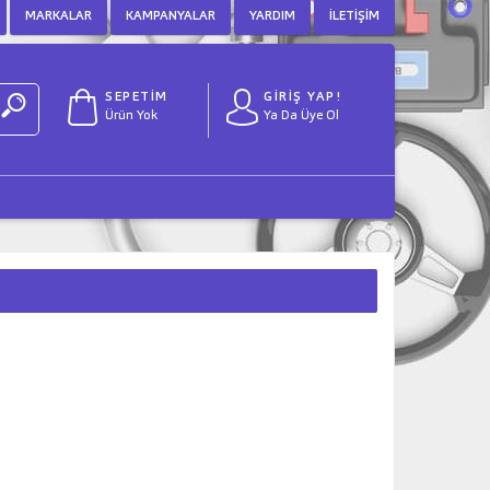
MARKALAR
KAMPANYALAR
YARDIM
İLETIŞIM
SEPETİM
GİRİŞ YAP!
Ürün Yok
Ya Da Üye Ol