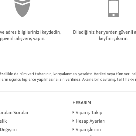
e adres bilgilerinizi kaydedin,
Dilediğiniz her yerden güvenli a
güvenli alışveriş yapın.
keyfini çıkarın.
 özellikle de tüm veri tabanının, kopyalanması yasaktır. Verileri veya tüm veri
rin üçüncü kişilerce yapılmasına izin verilmez. Aksine bir davranış, telif hakkı i
HESABIM
orulan Sorular
Sipariş Takip
elik
Hesap Ayarları
 Değişim
Siparişlerim