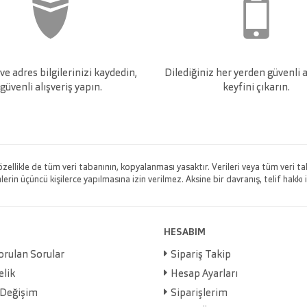
e adres bilgilerinizi kaydedin,
Dilediğiniz her yerden güvenli a
güvenli alışveriş yapın.
keyfini çıkarın.
 özellikle de tüm veri tabanının, kopyalanması yasaktır. Verileri veya tüm veri
rin üçüncü kişilerce yapılmasına izin verilmez. Aksine bir davranış, telif hakkı i
HESABIM
orulan Sorular
Sipariş Takip
elik
Hesap Ayarları
 Değişim
Siparişlerim