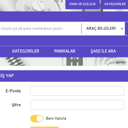
KVKK VE GIZLILIK
KATEGORILER
KATEGORILER
MARKALAR
ŞASE ILE ARA
RIŞ YAP
E-Posta:
Şifre:
Beni Hatırla