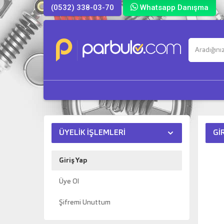
(0532) 338-03-70
Whatsapp Danışma
ÜYELIK İŞLEMLERI
GI
Giriş Yap
Üye Ol
Şifremi Unuttum