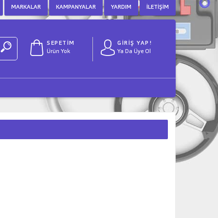
MARKALAR
KAMPANYALAR
YARDIM
İLETIŞIM
SEPETİM
GİRİŞ YAP!
Ürün Yok
Ya Da Üye Ol