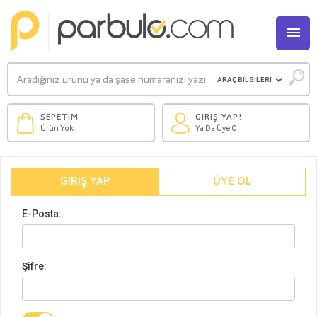
M
SEPETİM
GİRİŞ YAP!
Ürün Yok
Ya Da Üye Ol
GIRIŞ YAP
ÜYE OL
E-Posta:
Şifre: