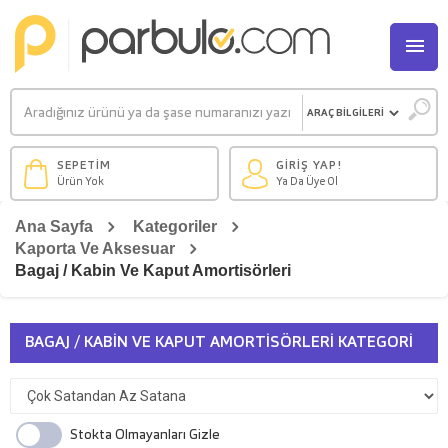
M
SEPETİM
GİRİŞ YAP!
Ürün Yok
Ya Da Üye Ol
Ana Sayfa
Kategoriler
Kaporta Ve Aksesuar
Bagaj / Kabin Ve Kaput Amortisörleri
BAGAJ / KABIN VE KAPUT AMORTISÖRLERI KATEGORI
ÜRÜNLERI
Stokta Olmayanları Gizle