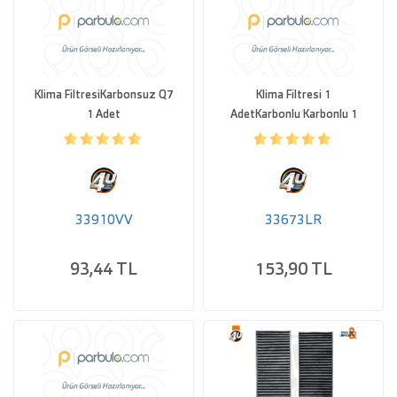
Klima FiltresiKarbonsuz Q7
Klima Filtresi 1
1 Adet
AdetKarbonlu Karbonlu 1
Adet
33910VV
33673LR
93,44 TL
153,90 TL