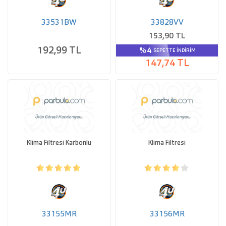
33531BW
33828VV
153,90 TL
192,99 TL
%4
SEPETTE İNDIRIM
147,74 TL
Klima Filtresi Karbonlu
Klima Filtresi
33155MR
33156MR