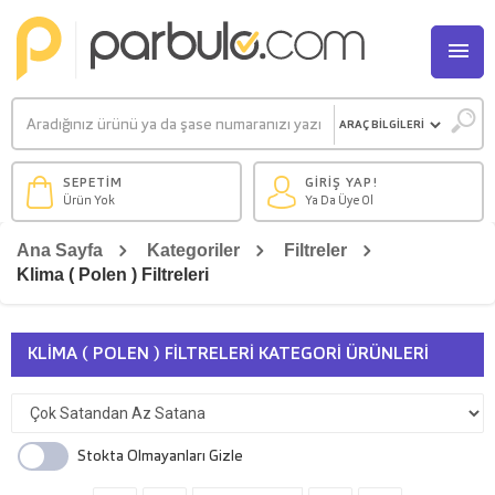
M
SEPETİM
GİRİŞ YAP!
Ürün Yok
Ya Da Üye Ol
Ana Sayfa
Kategoriler
Filtreler
Klima ( Polen ) Filtreleri
KLIMA ( POLEN ) FILTRELERI KATEGORI ÜRÜNLERI
Stokta Olmayanları Gizle