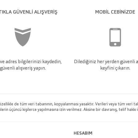
TIKLA GÜVENLI ALIŞVERIŞ
MOBİL CEBİNİZDE
e adres bilgilerinizi kaydedin,
Dilediğiniz her yerden güvenli a
güvenli alışveriş yapın.
keyfini çıkarın.
 özellikle de tüm veri tabanının, kopyalanması yasaktır. Verileri veya tüm veri
rin üçüncü kişilerce yapılmasına izin verilmez. Aksine bir davranış, telif hakkı i
HESABIM