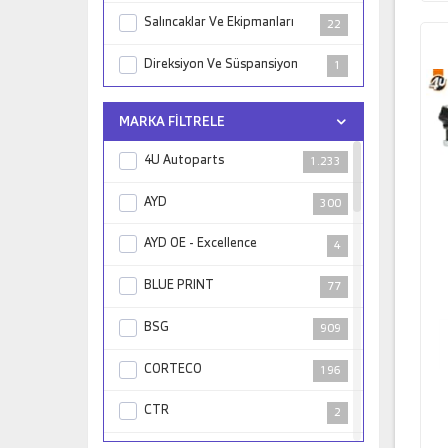
Salıncaklar Ve Ekipmanları
22
Direksiyon Ve Süspansiyon
1
MARKA FILTRELE
4U Autoparts
1.233
AYD
300
AYD OE - Excellence
4
BLUE PRINT
77
BSG
909
CORTECO
196
CTR
2