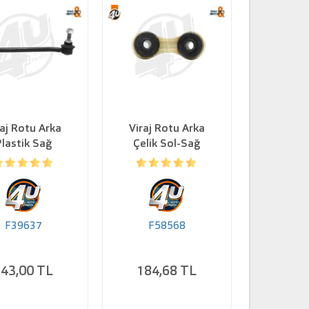
raj Rotu Arka
Viraj Rotu Arka
Plastik Sağ
Çelik Sol-Sağ
F39637
F58568
43,00 TL
184,68 TL