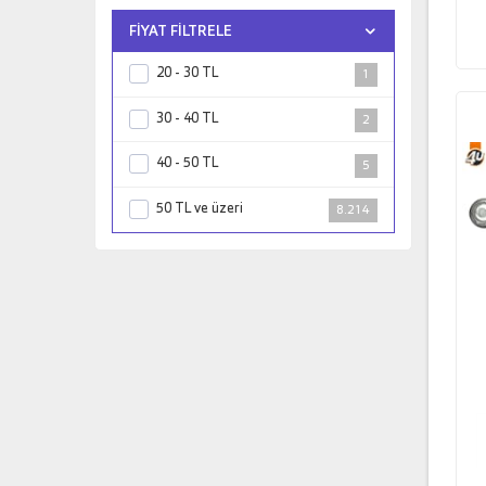
DELPHI
576
FIYAT FILTRELE
Di̇esel Techni̇k
3
20 - 30 TL
1
FAG
14
30 - 40 TL
2
FEBI BILSTEIN
130
40 - 50 TL
5
FORD
7
50 TL ve üzeri
8.214
FORMPART
2
FROW
1
Hattat
2
HYUNDAI
1
JAPANPARTS
4
Kraftvoll
1.067