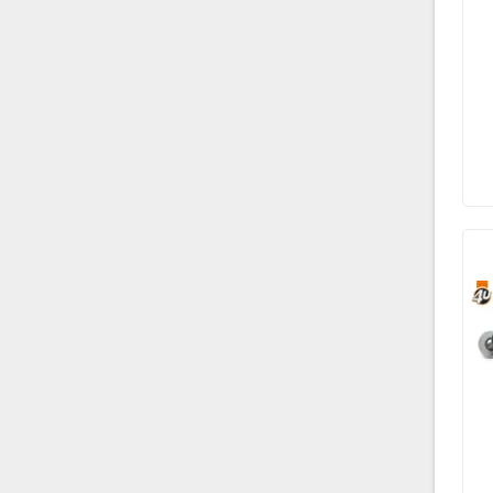
YTT
29