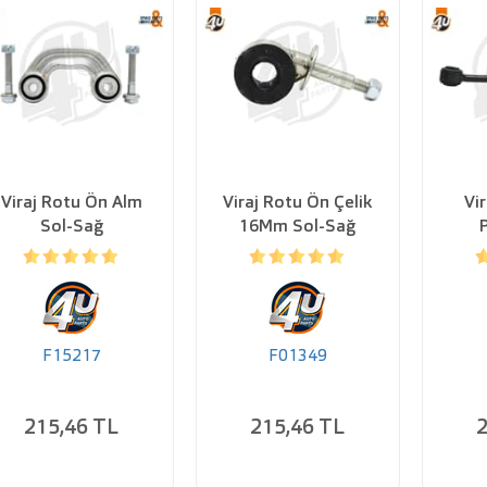
Viraj Rotu Ön Alm
Viraj Rotu Ön Çelik
Vi
Sol-Sağ
16Mm Sol-Sağ
F15217
F01349
215,46 TL
215,46 TL
2