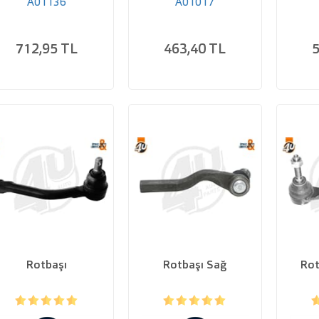
A01136
A01017
712,95 TL
463,40 TL
5
Rotbaşı
Rotbaşı Sağ
Rot