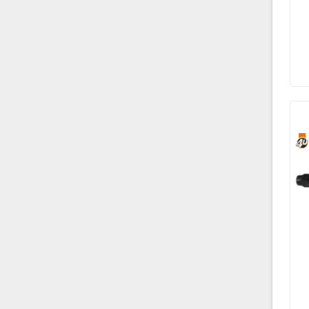
LEMFORDER
415
MANDO
20
MAX
1
MEYLE
21
OEMparts
26
ORJIN AUTOMOTIVE
851
SISMAK
38
SWAG
254
TEKNOROT
1.957
TRW
81
Wender Parts
1