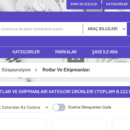
KVKK VE GIZLILIK
KATEGORILER
KATEGORILER
MARKALAR
ŞASE ILE ARA
e Süspansiyon
Rotlar Ve Ekipmanları
TLAR VE EKIPMANLARI KATEGORI ÜRÜNLERI
(TOPLAM 8.222 
Stokta Olmayanları Gizle