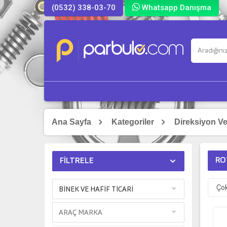
(0532) 338-03-70
Whatsapp Danışma
Ana Sayfa
Kategoriler
Direksiyon V
RO
FILTRELE
BİNEK VE HAFİF TİCARİ