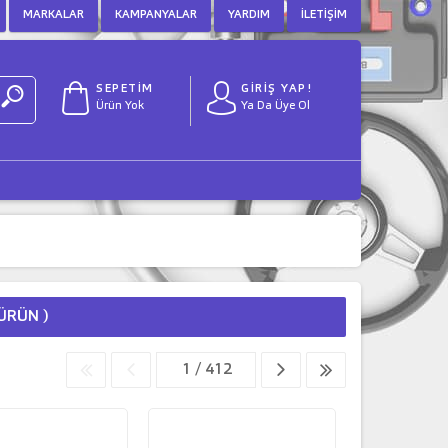
MARKALAR
KAMPANYALAR
YARDIM
İLETIŞIM
SEPETİM
GİRİŞ YAP!
Ürün Yok
Ya Da Üye Ol
ÜRÜN )