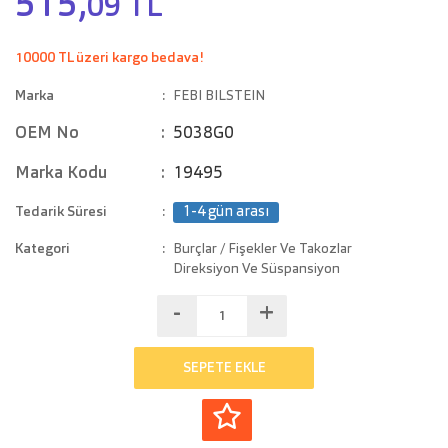
515,
09 TL
10000 TL üzeri kargo bedava!
Marka
FEBI BILSTEIN
OEM No
5038G0
Marka Kodu
19495
Tedarik Süresi
1-4 gün arası
Kategori
Burçlar / Fişekler Ve Takozlar
Direksiyon Ve Süspansiyon
-
+
SEPETE EKLE