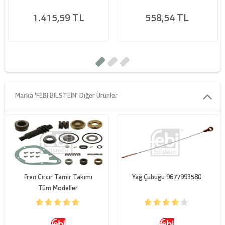
Özellikler
1.415,59 TL
558,54 TL
Malzeme
Lastik
Ön aksın her iki
Montaj tarafi
tarafından
Genisleme ürünü /Genisletici
Bilya yatağı yok
bilgi 2
Marka 'FEBI BILSTEIN' Diğer Ürünler
Kalinlik/Kuvvet [mm]
30,0
Iç çap [mm]
14,0
Dis çap [mm]
119,0
Agirlik [kg]
0,38
Fren Cırcır Tamir Takımı
Yağ Çubuğu 9677993580
Yükseklik [mm]
30
Tüm Modeller