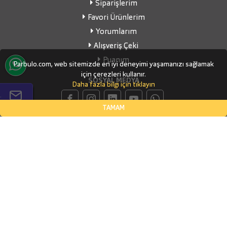
Siparişlerim
Favori Ürünlerim
Yorumlarım
Alışveriş Çeki
Puanım
Parbulo.com, web sitemizde en iyi deneyimi yaşamanızı sağlamak
için çerezleri kullanır.
SOSYAL MEDYA
Daha fazla bilgi için tıklayın
.
TAMAM
İLETİŞİM BİLGİLERİ
Küçükbakkalköy Mahallesi, Defne Sokak Flora Suite Ofis, No:1
- 0604
İSTANBUL, Ataşehir
(0532) 338-03-70
info@parbulo.com
ÖDEME YÖNTEMLERİ