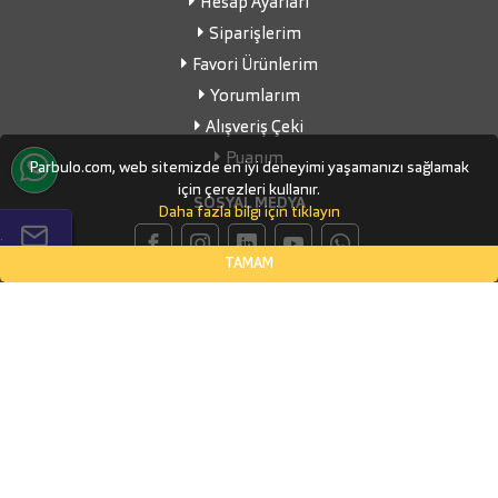
Hesap Ayarları
Siparişlerim
Favori Ürünlerim
Yorumlarım
Alışveriş Çeki
Puanım
Parbulo.com, web sitemizde en iyi deneyimi yaşamanızı sağlamak
için çerezleri kullanır.
SOSYAL MEDYA
Daha fazla bilgi için tıklayın
.
TAMAM
İLETİŞİM BİLGİLERİ
Küçükbakkalköy Mahallesi, Defne Sokak Flora Suite Ofis, No:1
- 0604
İSTANBUL, Ataşehir
(0532) 338-03-70
info@parbulo.com