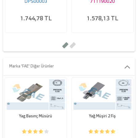
DPS00003
711190020
1.744,78 TL
1.578,13 TL
Marka 'FAE' Diğer Ürünler
Yag Basınç Müsürü
Yağ Müşiri 2 Fiş