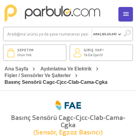
M
SEPETİM
GİRİŞ YAP!
Ürün Yok
Ya Da Üye Ol
Ana Sayfa
Aydınlatma Ve Elektrik
Fişler / Sensörler Ve Şalterler
Basınç Sensörü Cagc-Cjcc-Clab-Cama-Cgka
Basınç Sensörü Cagc-Cjcc-Clab-Cama-
Cgka
(Sensör, Egzoz Basıncı)