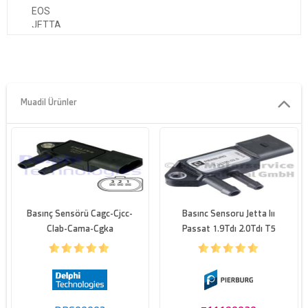
EOS
JETTA
PASSAT
PHAETON
SHARAN
TOUAREG
TRANSPORTER
Muadil Ürünler
Özellikler
den itibaren basinç [Pa]
0
e kadar basinç [Pa]
94000
Kutup sayisi
3
Basınç Sensörü Cagc-Cjcc-
Basınc Sensoru Jetta Iıı
Clab-Cama-Cgka
Passat 1.9Tdı 2.0Tdı T5
2.5Tdı Touareg 3.0 V6 05>
A4 A5 A6 Q7