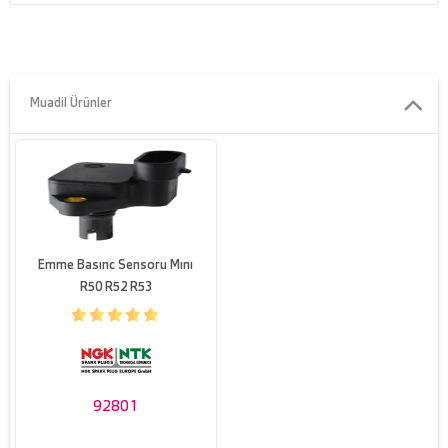
Muadil Ürünler
Emme Basınc Sensoru Mını
R50 R52 R53
92801