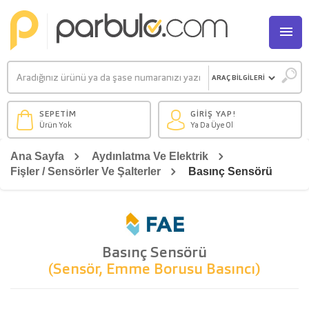
M
SEPETİM
GİRİŞ YAP!
Ürün Yok
Ya Da Üye Ol
Ana Sayfa
Aydınlatma Ve Elektrik
Fişler / Sensörler Ve Şalterler
Basınç Sensörü
Basınç Sensörü
(Sensör, Emme Borusu Basıncı)