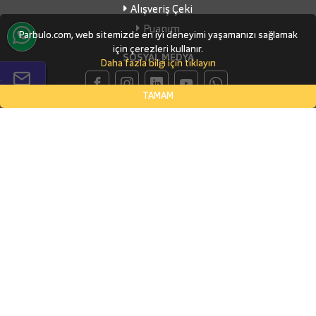
Alışveriş Çeki
Puanım
Parbulo.com, web sitemizde en iyi deneyimi yaşamanızı sağlamak
için çerezleri kullanır.
SOSYAL MEDYA
Daha fazla bilgi için tıklayın
.
TAMAM
İLETİŞİM BİLGİLERİ
Küçükbakkalköy Mahallesi, Defne Sokak Flora Suite Ofis, No:1
- 0604
İSTANBUL, Ataşehir
(0532) 338-03-70
info@parbulo.com
ÖDEME YÖNTEMLERİ