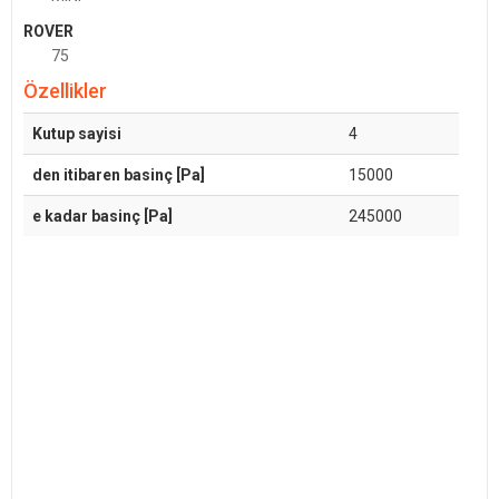
ROVER
75
Özellikler
Kutup sayisi
4
den itibaren basinç [Pa]
15000
e kadar basinç [Pa]
245000