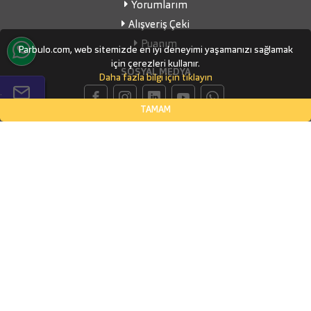
Yorumlarım
Alışveriş Çeki
Puanım
Parbulo.com, web sitemizde en iyi deneyimi yaşamanızı sağlamak
için çerezleri kullanır.
SOSYAL MEDYA
Daha fazla bilgi için tıklayın
.
TAMAM
İLETİŞİM BİLGİLERİ
Küçükbakkalköy Mahallesi, Defne Sokak Flora Suite Ofis, No:1
- 0604
İSTANBUL, Ataşehir
(0532) 338-03-70
info@parbulo.com
ÖDEME YÖNTEMLERİ