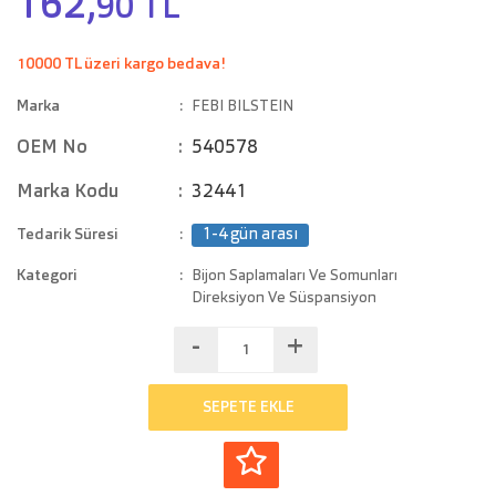
162,
90 TL
10000 TL üzeri kargo bedava!
Marka
FEBI BILSTEIN
OEM No
540578
Marka Kodu
32441
Tedarik Süresi
1-4 gün arası
Kategori
Bijon Saplamaları Ve Somunları
Direksiyon Ve Süspansiyon
-
+
SEPETE EKLE