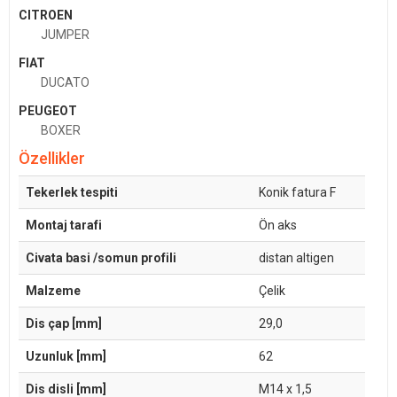
CITROEN
JUMPER
FIAT
DUCATO
PEUGEOT
BOXER
Özellikler
Tekerlek tespiti
Konik fatura F
Montaj tarafi
Ön aks
Civata basi /somun profili
distan altigen
Malzeme
Çelik
Dis çap [mm]
29,0
Uzunluk [mm]
62
Dis disli [mm]
M14 x 1,5