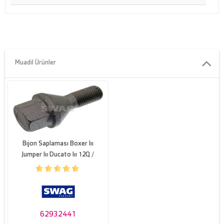
Disli uzunlugu [mm]
22
Kalite/Derece
10.9
Anahtar agzi
21
Muadil Ürünler
Agirlik [kg]
0,12
Kafa alti civata uzunlugu [mm]
27
Bıjon Saplaması Boxer Iıı
Jumper Iıı Ducato Iıı 12Q /
14Q 06>
62932441