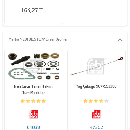
164,27 TL
Marka 'FEBI BILSTEIN' Diğer Ürünler
Fren Cırcır Tamir Takımı
Yağ Çubuğu 9677993580
Tüm Modeller
01038
47302