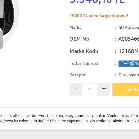
3.346,
10 TL
10000 TL üzeri kargo bedava!
Marka
4U Autopa
OEM No
A00546
Marka Kodu
12168M
Tedarik Süresi
1-4 gün 
Kategori
Direksiyon
-
+
SEPE
erin, özellikle de tüm veri tabanının, kopyalanması yasaktır. Verileri veya t
/veya bu eylemlerin üçüncü kişilerce yapılmasına izin verilmez. Aksine bir davranış