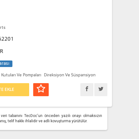
rts
62201
R
arası
 Kutuları Ve Pompaları
Direksiyon Ve Süspansiyon
TE EKLE
üm veri tabanını TecDoc'un önceden yazılı onayı olmaksızın
, telif hakkı ihlalidir ve adli kovuşturma yürütülür.