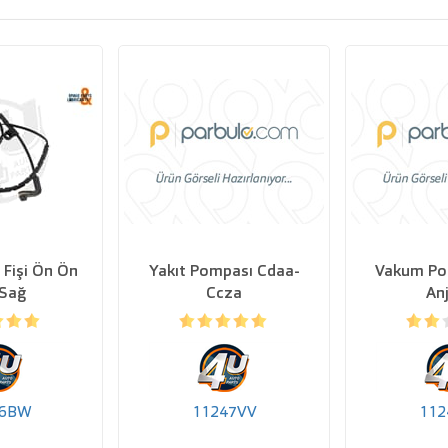
 Fişi Ön Ön
Yakıt Pompası Cdaa-
Vakum Po
-Sağ
Ccza
Anj
16BW
11247VV
112