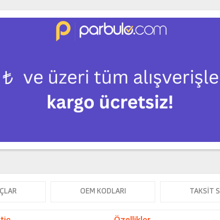
ÇLAR
OEM KODLARI
TAKSIT 
tic
Özellikler