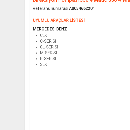
Referans numarası
A0054662201
UYUMLU ARAÇLAR LİSTESİ
MERCEDES-BENZ
CLK
C-SERISI
GL-SERISI
M-SERISI
R-SERISI
SLK