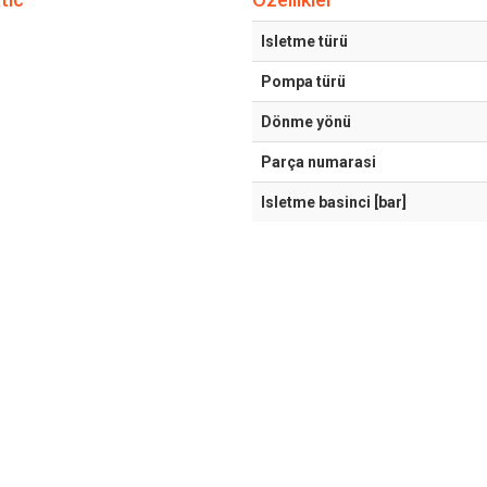
Isletme türü
Pompa türü
Dönme yönü
Parça numarasi
Isletme basinci [bar]