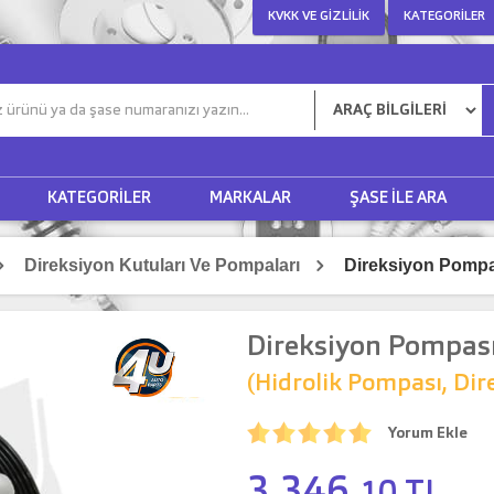
KVKK VE GIZLILIK
KATEGORILER
KATEGORILER
MARKALAR
ŞASE ILE ARA
Direksiyon Kutuları Ve Pompaları
Direksiyon Pompas
Direksiyon Pompası
(Hidrolik Pompası, Dir
Yorum Ekle