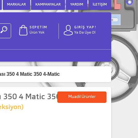
MARKALAR
KAMPANYALAR
YARDIM
İLETIŞIM
SEPETİM
GİRİŞ YAP!
Ürün Yok
Ya Da Üye Ol
ı 350 4 Matic 350 4-Matic
 350 4 Matic 350 4-Matic
Muadil Ürünler
eksiyon)