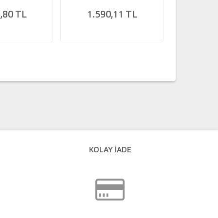
,80 TL
1.590,11 TL
135
KOLAY İADE