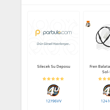
Silecek Su Deposu
Fren Balata
Sol
12796VV
124