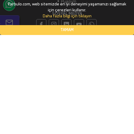
Puanım
Parbulo.com, web sitemizde en iyi deneyimi yaşamanızı sağlamak
için çerezleri kullanır.
SOSYAL MEDYA
Daha fazla bilgi için tıklayın
.
TAMAM
İLETİŞİM BİLGİLERİ
Küçükbakkalköy Mahallesi, Defne Sokak Flora Suite Ofis, No:1
- 0604
İSTANBUL, Ataşehir
(0532) 338-03-70
info@parbulo.com
ÖDEME YÖNTEMLERİ