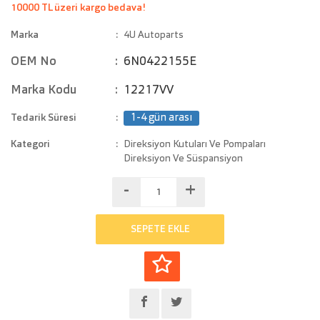
10000 TL üzeri kargo bedava!
Marka
4U Autoparts
OEM No
6N0422155E
Marka Kodu
12217VV
Tedarik Süresi
1-4 gün arası
Kategori
Direksiyon Kutuları Ve Pompaları
Direksiyon Ve Süspansiyon
-
+
SEPETE EKLE