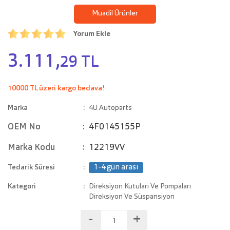
Muadil Ürünler
Yorum Ekle
3.111,
29 TL
10000 TL üzeri kargo bedava!
Marka
4U Autoparts
OEM No
4F0145155P
Marka Kodu
12219VV
Tedarik Süresi
1-4 gün arası
Kategori
Direksiyon Kutuları Ve Pompaları
Direksiyon Ve Süspansiyon
-
+