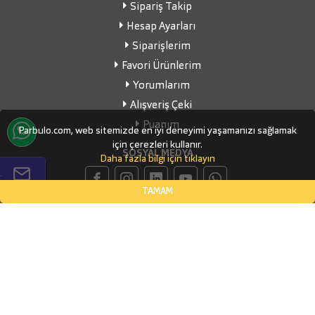
Sipariş Takip
Hesap Ayarları
Siparişlerim
Favori Ürünlerim
Yorumlarım
Alışveriş Çeki
Puanım
Parbulo.com, web sitemizde en iyi deneyimi yaşamanızı sağlamak
için çerezleri kullanır.
SOSYAL MEDYA
Daha fazla bilgi için tıklayın
.
TAMAM
İLETİŞİM BİLGİLERİ
Küçükbakkalköy Mahallesi, Defne Sokak Flora Suite Ofis, No:1
- 0604
İSTANBUL, Ataşehir
(0532) 338-03-70