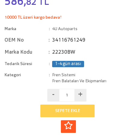
586,
82 TL
10000 TL üzeri kargo bedava!
Marka
4U Autoparts
OEM No
34116761249
Marka Kodu
22230BW
Tedarik Süresi
1-4 gün arası
Kategori
Fren Sistemi
Fren Balataları Ve Ekipmanları
-
+
SEPETE EKLE