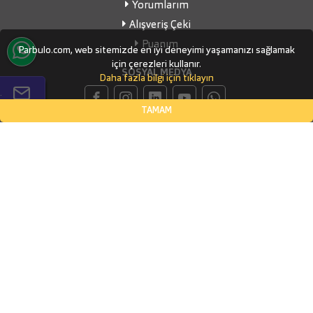
Yorumlarım
Alışveriş Çeki
Puanım
Parbulo.com, web sitemizde en iyi deneyimi yaşamanızı sağlamak
için çerezleri kullanır.
SOSYAL MEDYA
Daha fazla bilgi için tıklayın
.
TAMAM
İLETİŞİM BİLGİLERİ
Küçükbakkalköy Mahallesi, Defne Sokak Flora Suite Ofis, No:1
- 0604
İSTANBUL, Ataşehir
(0532) 338-03-70
info@parbulo.com
ÖDEME YÖNTEMLERİ