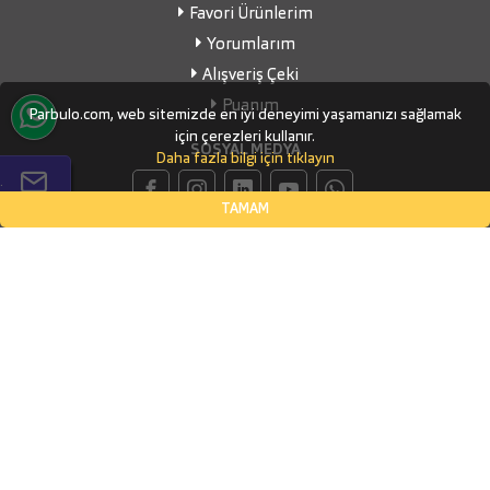
Favori Ürünlerim
Yorumlarım
Alışveriş Çeki
Puanım
Parbulo.com, web sitemizde en iyi deneyimi yaşamanızı sağlamak
için çerezleri kullanır.
SOSYAL MEDYA
Daha fazla bilgi için tıklayın
.
TAMAM
İLETİŞİM BİLGİLERİ
Küçükbakkalköy Mahallesi, Defne Sokak Flora Suite Ofis, No:1
- 0604
İSTANBUL, Ataşehir
(0532) 338-03-70
info@parbulo.com
ÖDEME YÖNTEMLERİ