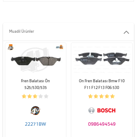
Teknik bilgi
24688 192 0 5
numarasi
Genislik 1 [mm]
155,1
Muadil Ürünler
Genislik 2 [mm]
155,1
Yükseklik 1 [mm]
68,3
Yükseklik 2 [mm]
68,3
Parça numarasi
BSG 15-200-036
Fren Balatası Ön
On Fren Balatası Bmw F10
525/530/535
F11 F12 F13 F06 530
22271BW
0986494549