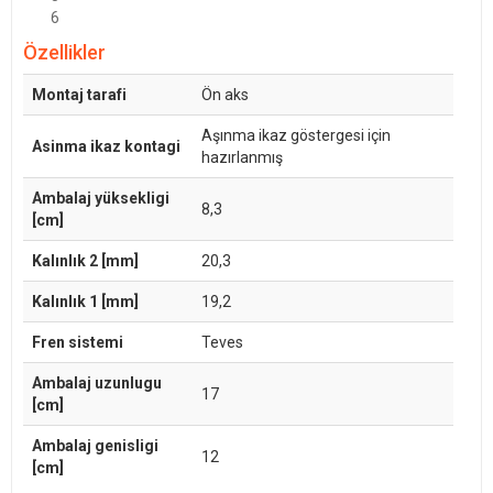
6
Özellikler
Montaj tarafi
Ön aks
Aşınma ikaz göstergesi için
Asinma ikaz kontagi
hazırlanmış
Ambalaj yüksekligi
8,3
[cm]
Kalınlık 2 [mm]
20,3
Kalınlık 1 [mm]
19,2
Fren sistemi
Teves
Ambalaj uzunlugu
17
[cm]
Ambalaj genisligi
12
[cm]