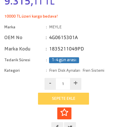
9.315,
11 TL
10000 TL üzeri kargo bedava!
Marka
MEYLE
OEM No
4G0615301A
Marka Kodu
1835211049PD
Tedarik Süresi
1-4 gün arası
Kategori
Fren Disk Aynaları
Fren Sistemi
-
+
SEPETE EKLE