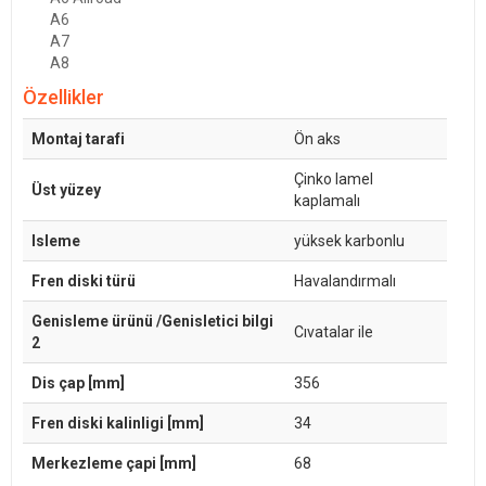
A6
A7
A8
Özellikler
Montaj tarafi
Ön aks
Çinko lamel
Üst yüzey
kaplamalı
Isleme
yüksek karbonlu
Fren diski türü
Havalandırmalı
Genisleme ürünü /Genisletici bilgi
Cıvatalar ile
2
Dis çap [mm]
356
Fren diski kalinligi [mm]
34
Merkezleme çapi [mm]
68