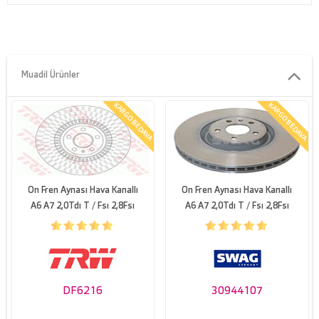
Delik çemberi-Ø [mm]
112
Delik sayisi
5
ihtiyaç duyulan adet sayisi
2
Muadil Ürünler
Yükseklik [mm]
52,1
KARGO BEDAVA
KARGO BEDAVA
asgari kalinlik [mm]
31,5
Bijon saplamasinin deliği -Ø [mm]
15,3
On Fren Aynası Hava Kanallı
On Fren Aynası Hava Kanallı
A6 A7 2,0Tdı T / Fsı 2,8Fsı
A6 A7 2,0Tdı T / Fsı 2,8Fsı
3,0Tfsı / Tdı 11>>
3,0Tfsı / Tdı 11>> (Takım)
DF6216
30944107