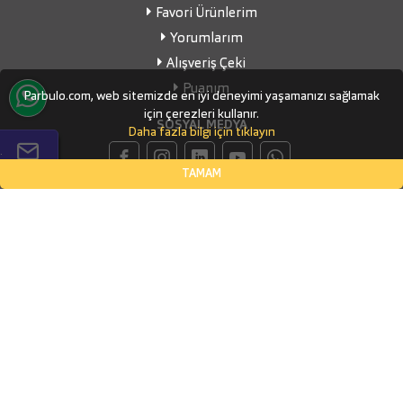
Favori Ürünlerim
Yorumlarım
Alışveriş Çeki
Puanım
Parbulo.com, web sitemizde en iyi deneyimi yaşamanızı sağlamak
için çerezleri kullanır.
SOSYAL MEDYA
Daha fazla bilgi için tıklayın
.
TAMAM
İLETİŞİM BİLGİLERİ
Küçükbakkalköy Mahallesi, Defne Sokak Flora Suite Ofis, No:1
- 0604
İSTANBUL, Ataşehir
(0532) 338-03-70
info@parbulo.com
ÖDEME YÖNTEMLERİ