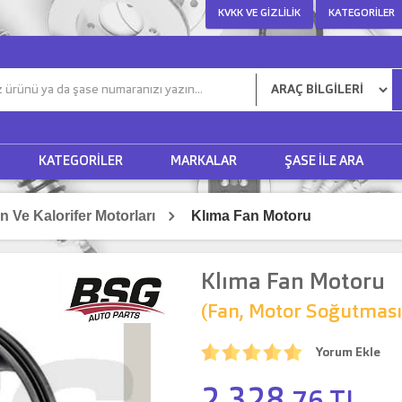
KVKK VE GIZLILIK
KATEGORILER
KATEGORILER
MARKALAR
ŞASE ILE ARA
n Ve Kalorifer Motorları
Klıma Fan Motoru
Klıma Fan Motoru
(Fan, Motor Soğutması
Yorum Ekle