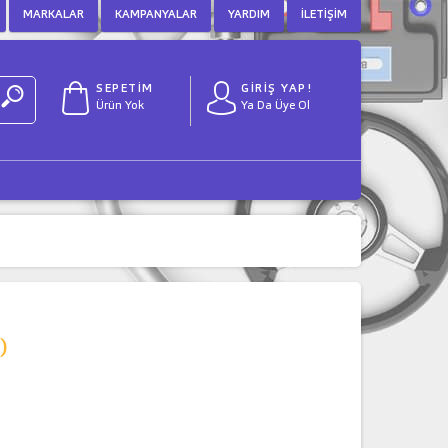
MARKALAR
KAMPANYALAR
YARDIM
İLETIŞIM
SEPETİM
GİRİŞ YAP!
Ürün Yok
Ya Da Üye Ol
)