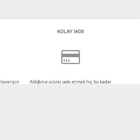
KOLAY İADE
lışverişin
Aldığınız ürünü iade etmek hiç bu kadar
kolay olmamıştı.
 tabanını TecDoc'un önceden yazılı onayı olmaksızın çoğaltmak,
hlalidir ve adli kovuşturma yürütülür.