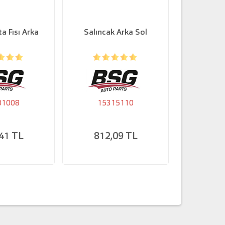
a Fısı Arka
Salıncak Arka Sol
Fren Bala
01008
15315110
152
41 TL
812,09 TL
292