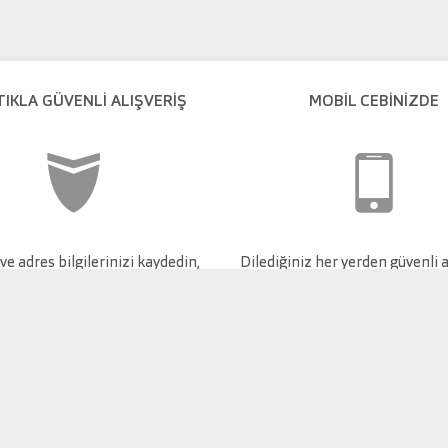
TIKLA GÜVENLI ALIŞVERIŞ
MOBİL CEBİNİZDE
e adres bilgilerinizi kaydedin,
Dilediğiniz her yerden güvenli a
güvenli alışveriş yapın.
keyfini çıkarın.
 özellikle de tüm veri tabanının, kopyalanması yasaktır. Verileri veya tüm veri
rin üçüncü kişilerce yapılmasına izin verilmez. Aksine bir davranış, telif hakkı i