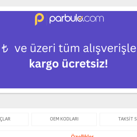
ÇLAR
OEM KODLARI
TAKSIT 
Özellikler