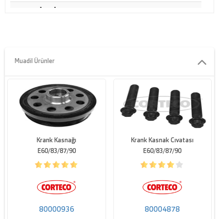
Dis çap [mm]
182
Parça numarasi
51003BW
Net ağırlık [g]
3400
Muadil Ürünler
Brüt ağırlık [g]
3815
Krank Kasnağı
Krank Kasnak Cıvatası
E60/83/87/90
E60/83/87/90
80000936
80004878