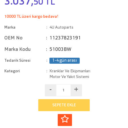
3.037,
50 TL
10000 TL üzeri kargo bedava!
Marka
4U Autoparts
OEM No
11237823191
Marka Kodu
51003BW
Tedarik Süresi
1-4 gün arası
Kategori
Kranklar Ve Ekipmanları
Motor Ve Yakıt Sistemi
-
+
SEPETE EKLE