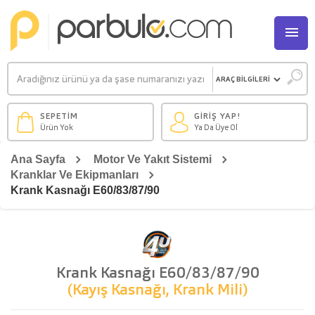
M
SEPETİM
GİRİŞ YAP!
Ürün Yok
Ya Da Üye Ol
Ana Sayfa
Motor Ve Yakıt Sistemi
Kranklar Ve Ekipmanları
Krank Kasnağı E60/83/87/90
Krank Kasnağı E60/83/87/90
(Kayış Kasnağı, Krank Mili)