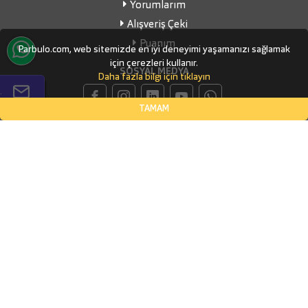
Yorumlarım
Alışveriş Çeki
Puanım
Parbulo.com, web sitemizde en iyi deneyimi yaşamanızı sağlamak
için çerezleri kullanır.
SOSYAL MEDYA
Daha fazla bilgi için tıklayın
.
TAMAM
İLETİŞİM BİLGİLERİ
Küçükbakkalköy Mahallesi, Defne Sokak Flora Suite Ofis, No:1
- 0604
İSTANBUL, Ataşehir
(0532) 338-03-70
info@parbulo.com
ÖDEME YÖNTEMLERİ