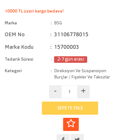
10000 TL üzeri kargo bedava!
Marka
BSG
OEM No
31106778015
Marka Kodu
15700003
Tedarik Süresi
2-7 gün arası
Kategori
Direksiyon Ve Süspansiyon
Burçlar / Fişekler Ve Takozlar
-
+
SEPETE EKLE