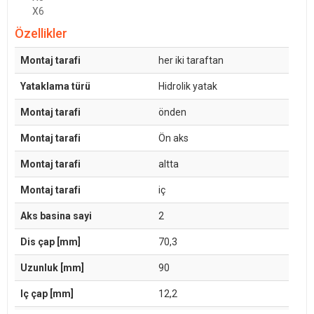
X6
Özellikler
Montaj tarafi
her iki taraftan
Yataklama türü
Hidrolik yatak
Montaj tarafi
önden
Montaj tarafi
Ön aks
Montaj tarafi
altta
Montaj tarafi
iç
Aks basina sayi
2
Dis çap [mm]
70,3
Uzunluk [mm]
90
Iç çap [mm]
12,2