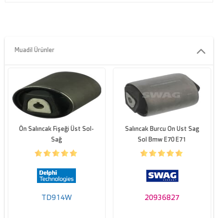
Parça numarasi
BSG 15-700-003
Muadil Ürünler
Ön Salıncak Fişeği Üst Sol-
Salıncak Burcu On Ust Sag
Sağ
Sol Bmw E70 E71
TD914W
20936827