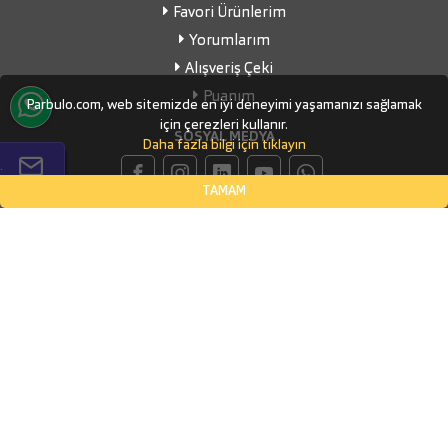
Favori Ürünlerim
Yorumlarım
Alışveriş Çeki
Puanım
Parbulo.com, web sitemizde en iyi deneyimi yaşamanızı sağlamak
için çerezleri kullanır.
SOSYAL MEDYA
Daha fazla bilgi için tıklayın
.
TAMAM
İLETİŞİM BİLGİLERİ
Küçükbakkalköy Mahallesi, Defne Sokak Flora Suite Ofis, No:1
- 0604
İSTANBUL, Ataşehir
(0532) 338-03-70
info@parbulo.com
ÖDEME YÖNTEMLERİ