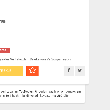
TEIN
arası
işekler Ve Takozlar
Direksiyon Ve Süspansiyon
TE EKLE
üm veri tabanını TecDoc'un önceden yazılı onayı olmaksızın
, telif hakkı ihlalidir ve adli kovuşturma yürütülür.