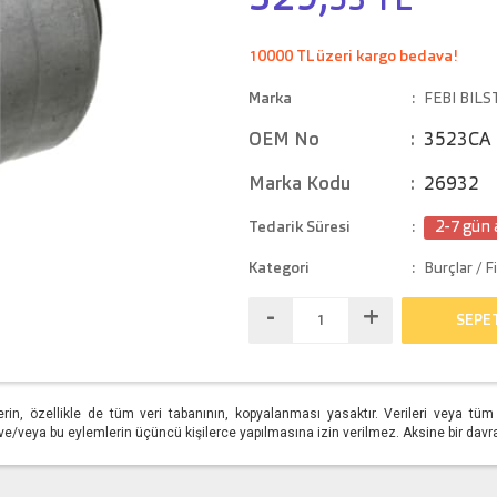
329,
53 TL
10000 TL üzeri kargo bedava!
Marka
FEBI BILS
OEM No
3523CA
Marka Kodu
26932
Tedarik Süresi
2-7 gün 
Kategori
Burçlar / F
-
+
SEPE
erin, özellikle de tüm veri tabanının, kopyalanması yasaktır. Verileri veya t
/veya bu eylemlerin üçüncü kişilerce yapılmasına izin verilmez. Aksine bir davranış