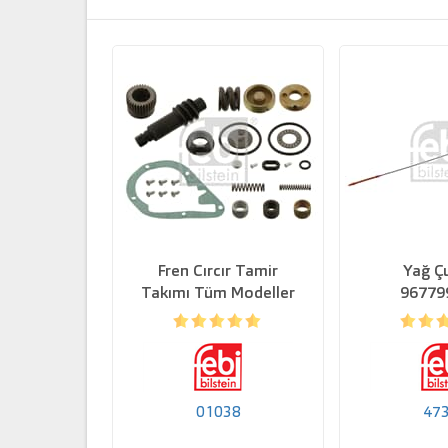
Fren Cırcır Tamir
Yağ Ç
Takımı Tüm Modeller
96779
01038
47