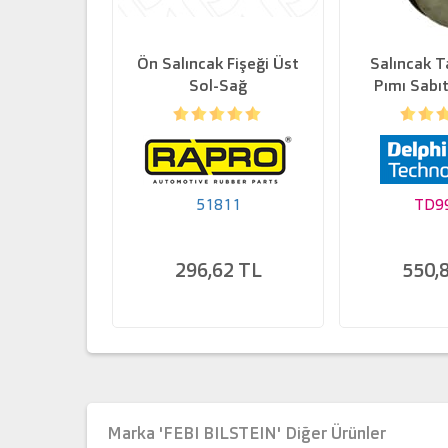
Ön Salıncak Fişeği Üst
Salıncak T
Sol-Sağ
Pımı Sabıt
508 C5
51811
TD9
296,62 TL
550,
Marka 'FEBI BILSTEIN' Diğer Ürünler