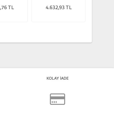
,76 TL
4.632,93 TL
259
KOLAY İADE