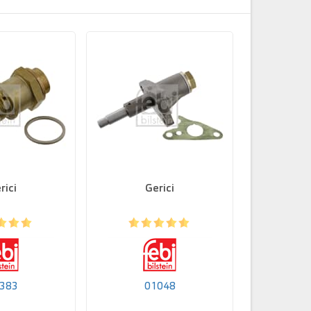
rici
Gerici
Ön Viraj 
So
383
01048
0