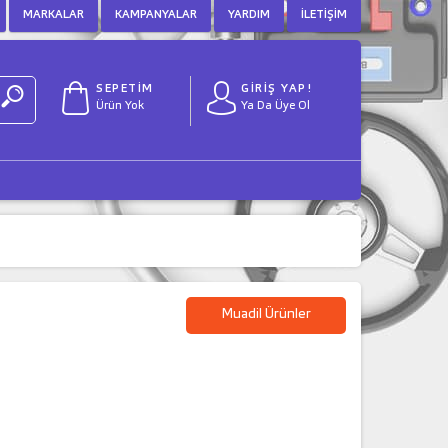
MARKALAR
KAMPANYALAR
YARDIM
İLETIŞIM
SEPETİM
GİRİŞ YAP!
Ürün Yok
Ya Da Üye Ol
Muadil Ürünler
)