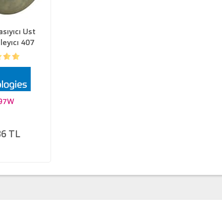
asıyıcı Ust
leyıcı 407
 Iıı C6
97W
86 TL