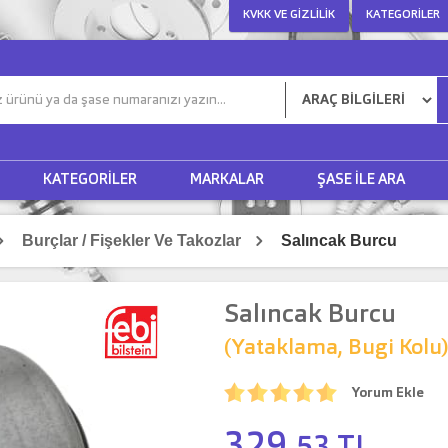
KVKK VE GIZLILIK
KATEGORILER
KATEGORILER
MARKALAR
ŞASE ILE ARA
Burçlar / Fişekler Ve Takozlar
Salıncak Burcu
Salıncak Burcu
(Yataklama, Bugi Kolu
Yorum Ekle