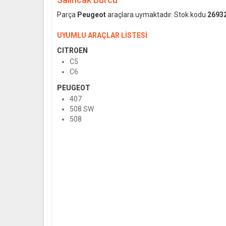
Parça
Peugeot
araçlara uymaktadır. Stok kodu
2693
UYUMLU ARAÇLAR LİSTESİ
CITROEN
C5
C6
PEUGEOT
407
508 SW
508