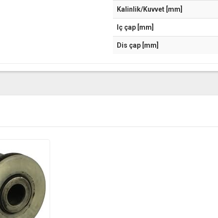
Kalinlik/Kuvvet [mm]
Iç çap [mm]
Dis çap [mm]