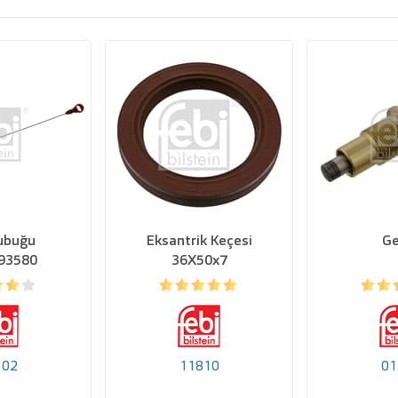
ubuğu
Eksantrik Keçesi
Ge
93580
36X50x7
302
11810
01