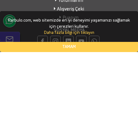
Yorumlarım
Alışveriş Çeki
Puanım
Parbulo.com, web sitemizde en iyi deneyimi yaşamanızı sağlamak
için çerezleri kullanır.
SOSYAL MEDYA
Daha fazla bilgi için tıklayın
.
TAMAM
İLETİŞİM BİLGİLERİ
Küçükbakkalköy Mahallesi, Defne Sokak Flora Suite Ofis, No:1
- 0604
İSTANBUL, Ataşehir
(0532) 338-03-70
info@parbulo.com
ÖDEME YÖNTEMLERİ