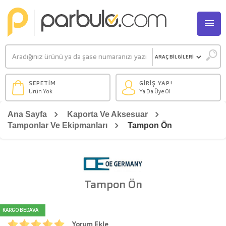
M
SEPETİM
GİRİŞ YAP!
Ürün Yok
Ya Da Üye Ol
Ana Sayfa
Kaporta Ve Aksesuar
Tamponlar Ve Ekipmanları
Tampon Ön
Tampon Ön
KARGO BEDAVA
Yorum Ekle