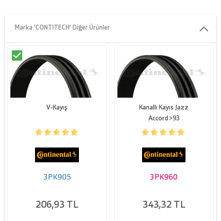
Marka 'CONTITECH' Diğer Ürünler
V-Kayış
Kanallı Kayıs Jazz
Accord>93
3PK905
3PK960
206,93 TL
343,32 TL