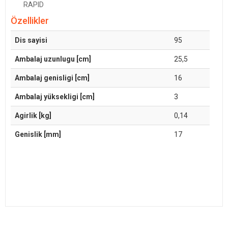
RAPID
Özellikler
Dis sayisi
95
Ambalaj uzunlugu [cm]
25,5
Ambalaj genisligi [cm]
16
Ambalaj yüksekligi [cm]
3
Agirlik [kg]
0,14
Genislik [mm]
17