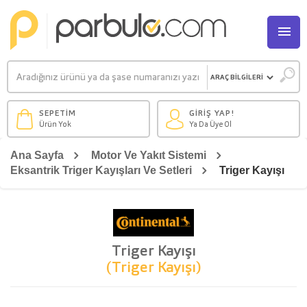
M
SEPETİM
GİRİŞ YAP!
Ürün Yok
Ya Da Üye Ol
Ana Sayfa
Motor Ve Yakıt Sistemi
Eksantrik Triger Kayışları Ve Setleri
Triger Kayışı
Triger Kayışı
(Triger Kayışı)