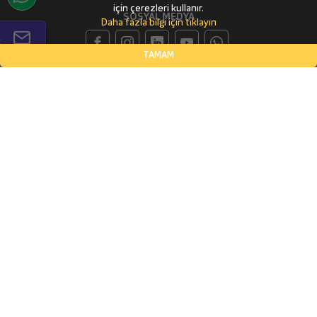
için çerezleri kullanır.
SOSYAL MEDYA
Daha fazla bilgi için tıklayın
.
TAMAM
İLETİŞİM BİLGİLERİ
Küçükbakkalköy Mahallesi, Defne Sokak Flora Suite Ofis, No:1
- 0604
İSTANBUL, Ataşehir
(0532) 338-03-70
info@parbulo.com
ÖDEME YÖNTEMLERİ