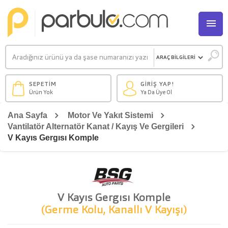
M
SEPETİM
GİRİŞ YAP!
Ürün Yok
Ya Da Üye Ol
Ana Sayfa
Motor Ve Yakıt Sistemi
Vantilatör Alternatör Kanat / Kayış Ve Gergileri
V Kayıs Gergısı Komple
V Kayıs Gergısı Komple
(Germe Kolu, Kanallı V Kayışı)