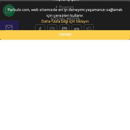
Puanım
Parbulo.com, web sitemizde en iyi deneyimi yaşamanızı sağlamak
için çerezleri kullanır.
SOSYAL MEDYA
Daha fazla bilgi için tıklayın
.
TAMAM
İLETİŞİM BİLGİLERİ
Küçükbakkalköy Mahallesi, Defne Sokak Flora Suite Ofis, No:1
- 0604
İSTANBUL, Ataşehir
(0532) 338-03-70
info@parbulo.com
ÖDEME YÖNTEMLERİ