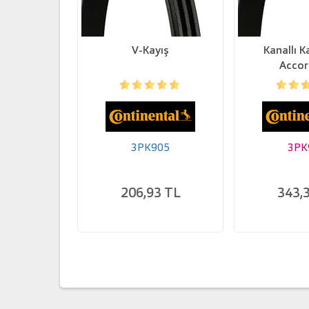
V-Kayış
Kanallı K
Acco
3PK905
3PK
206,93 TL
343,