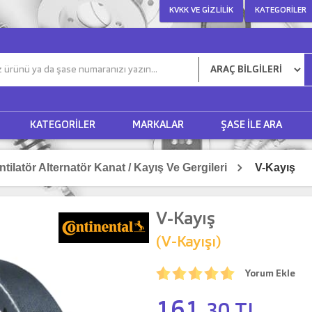
KVKK VE GIZLILIK
KATEGORILER
KATEGORILER
MARKALAR
ŞASE ILE ARA
ntilatör Alternatör Kanat / Kayış Ve Gergileri
V-Kayış
V-Kayış
(V-Kayışı)
Yorum Ekle