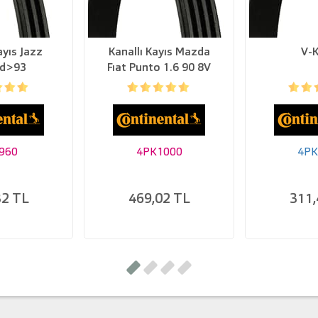
ayıs Jazz
Kanallı Kayıs Mazda
V-K
rd>93
Fıat Punto 1.6 90 8V
(94 97) Ford Honda
Mıtsubıshı Nıssan
Suzukı Jaguar 48365
960
4PK1000
4PK
32 TL
469,02 TL
311,