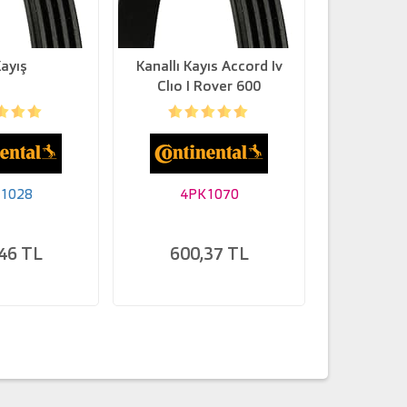
ayış
Kanallı Kayıs Accord Iv
V-
Clıo I Rover 600
Toyota
1028
4PK1070
4P
46 TL
600,37 TL
309