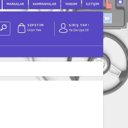
MARKALAR
KAMPANYALAR
YARDIM
İLETIŞIM
SEPETİM
GİRİŞ YAP!
Ürün Yok
Ya Da Üye Ol