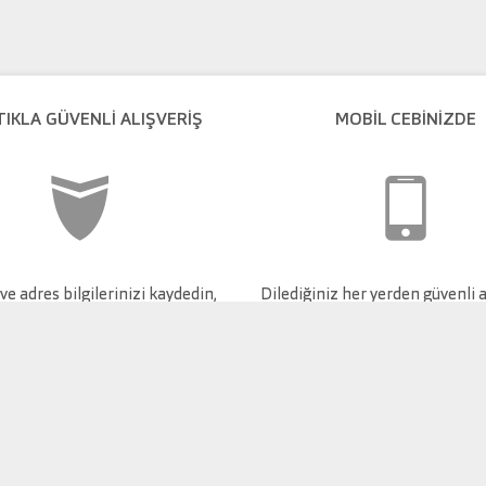
TIKLA GÜVENLI ALIŞVERIŞ
MOBİL CEBİNİZDE
e adres bilgilerinizi kaydedin,
Dilediğiniz her yerden güvenli a
güvenli alışveriş yapın.
keyfini çıkarın.
 özellikle de tüm veri tabanının, kopyalanması yasaktır. Verileri veya tüm veri
rin üçüncü kişilerce yapılmasına izin verilmez. Aksine bir davranış, telif hakkı i