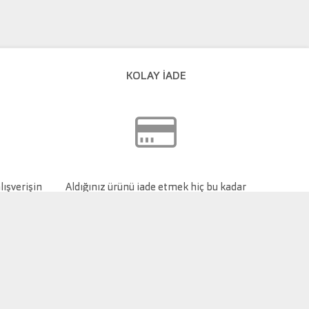
KOLAY İADE
lışverişin
Aldığınız ürünü iade etmek hiç bu kadar
kolay olmamıştı.
 tabanını TecDoc'un önceden yazılı onayı olmaksızın çoğaltmak,
hlalidir ve adli kovuşturma yürütülür.