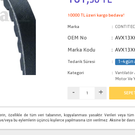
161,
30 TL
10000 TL üzeri kargo bedava!
Marka
CONTITE
OEM No
AVX13X
Marka Kodu
AVX13X
Tedarik Süresi
1-4 gün 
Kategori
Vantilatör 
Motor Ve Y
-
+
SEPE
erin, özellikle de tüm veri tabanının, kopyalanması yasaktır. Verileri veya t
/veya bu eylemlerin üçüncü kişilerce yapılmasına izin verilmez. Aksine bir davranış