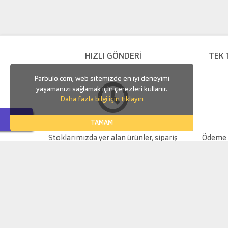
HIZLI GÖNDERİ
TEK 
Parbulo.com, web sitemizde en iyi deneyimi
yaşamanızı sağlamak için çerezleri kullanır.
Daha fazla bilgi için tıklayın
.
TAMAM
Stoklarımızda yer alan ürünler, sipariş
Ödeme v
verdiğiniz gün içerisinde kargoya teslim
edilir.
Burada gösterilen verilerin,
yayınlamak ve/veya bu eylemle