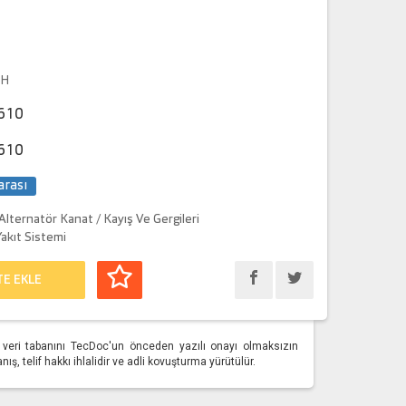
CH
610
610
arası
Alternatör Kanat / Kayış Ve Gergileri
akıt Sistemi
TE EKLE
üm veri tabanını TecDoc'un önceden yazılı onayı olmaksızın
, telif hakkı ihlalidir ve adli kovuşturma yürütülür.