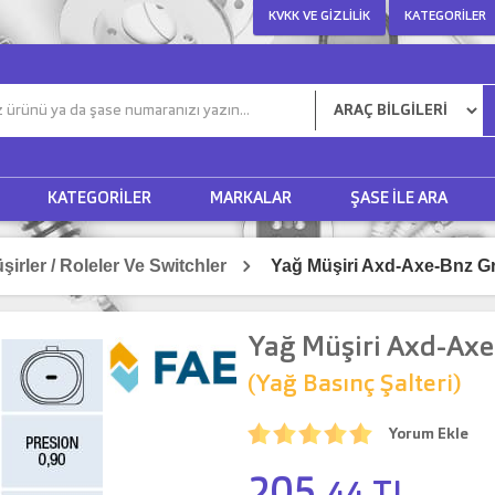
KVKK VE GIZLILIK
KATEGORILER
KATEGORILER
MARKALAR
ŞASE ILE ARA
şirler / Roleler Ve Switchler
Yağ Müşiri Axd-Axe-Bnz Gr
Yağ Müşiri Axd-Axe
(Yağ Basınç Şalteri)
Yorum Ekle