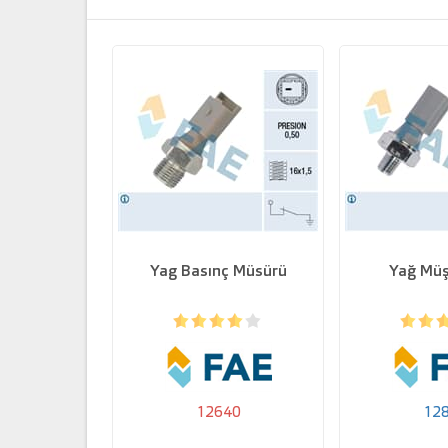
Yag Basınç Müsürü
Yağ Müşi
12640
12