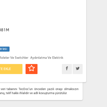
081M
arası
Roleler Ve Switchler
Aydınlatma Ve Elektrik
TE EKLE
üm veri tabanını TecDoc'un önceden yazılı onayı olmaksızın
, telif hakkı ihlalidir ve adli kovuşturma yürütülür.