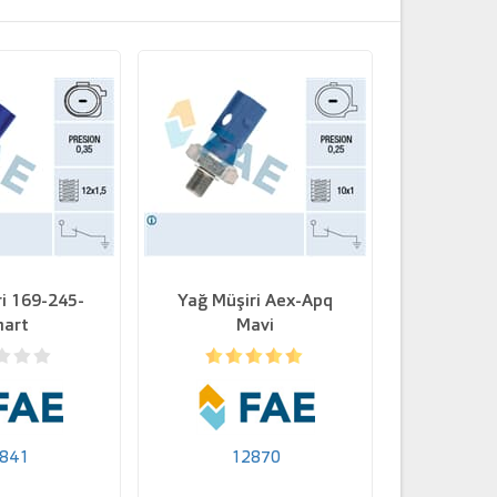
i 169-245-
Yağ Müşiri Aex-Apq
Yağ Müş
art
Mavi
S
841
12870
1