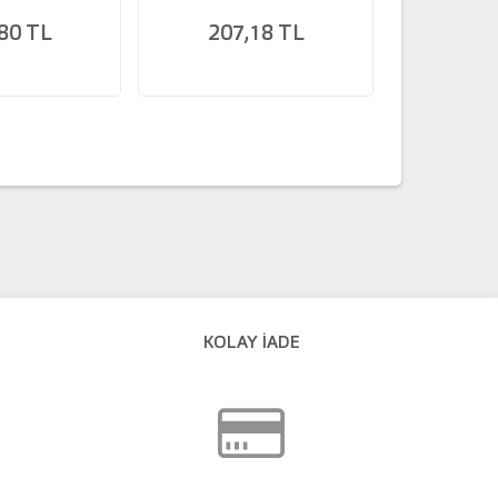
80 TL
207,18 TL
224
KOLAY İADE