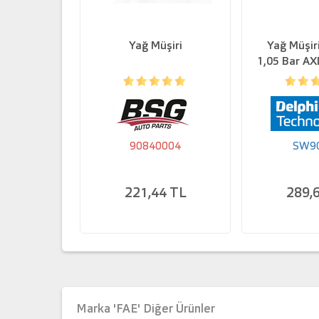
Yağ Müşiri
Yağ Müşiri
1,05 Bar A
G
90840004
SW9
221,44 TL
289,
Marka 'FAE' Diğer Ürünler