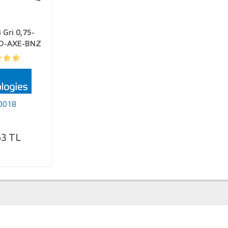
 Gri 0,75-
XD-AXE-BNZ
ri
0018
63 TL