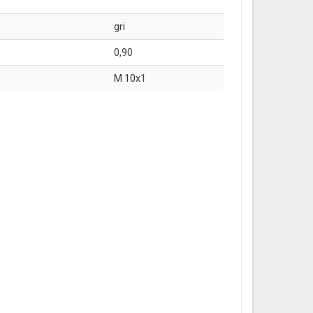
gri
0,90
M 10x1