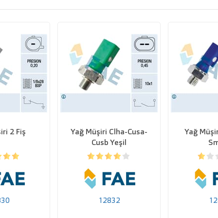
ri 2 Fiş
Yağ Müşiri Clha-Cusa-
Yağ Müşir
Cusb Yeşil
Sm
830
12832
12