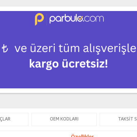
ÇLAR
OEM KODLARI
TAKSIT 
Özellikler