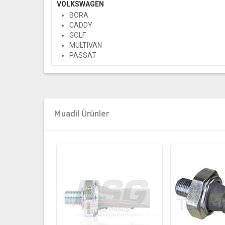
VOLKSWAGEN
BORA
CADDY
GOLF
MULTIVAN
PASSAT
PHAETON
POLO
SHARAN
TOUAREG
TRANSPORTER
Muadil Ürünler