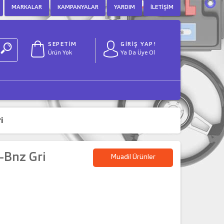
MARKALAR
KAMPANYALAR
YARDIM
İLETIŞIM
SEPETİM
GİRİŞ YAP!
Ürün Yok
Ya Da Üye Ol
i
-Bnz Gri
Muadil Ürünler