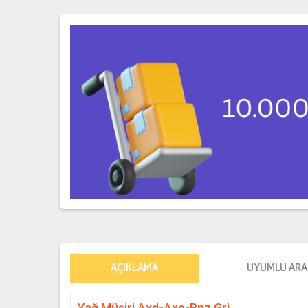
AÇIKLAMA
UYUMLU ARA
Yağ Müşiri Axd-Axe-Bnz Gri