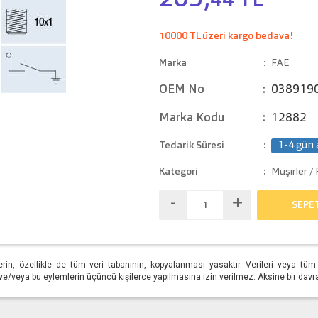
205,
44 TL
10000 TL üzeri kargo bedava!
Marka
FAE
OEM No
038919
Marka Kodu
12882
Tedarik Süresi
1-4 gün 
Kategori
Müşirler / 
-
+
SEPE
erin, özellikle de tüm veri tabanının, kopyalanması yasaktır. Verileri veya t
/veya bu eylemlerin üçüncü kişilerce yapılmasına izin verilmez. Aksine bir davranış