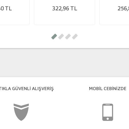
40 TL
322,96 TL
256,
TIKLA GÜVENLI ALIŞVERIŞ
MOBİL CEBİNİZDE