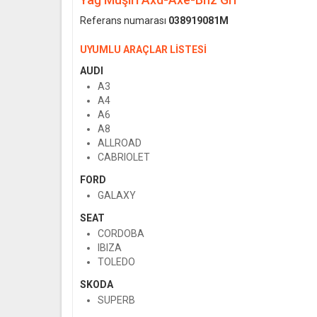
Referans numarası
038919081M
UYUMLU ARAÇLAR LİSTESİ
AUDI
A3
A4
A6
A8
ALLROAD
CABRIOLET
FORD
GALAXY
SEAT
CORDOBA
IBIZA
TOLEDO
SKODA
SUPERB