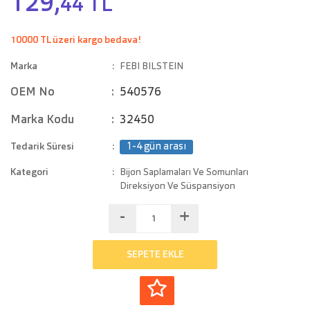
129,
44 TL
10000 TL üzeri kargo bedava!
Marka
FEBI BILSTEIN
OEM No
540576
Marka Kodu
32450
Tedarik Süresi
1-4 gün arası
Kategori
Bijon Saplamaları Ve Somunları
Direksiyon Ve Süspansiyon
-
+
SEPETE EKLE