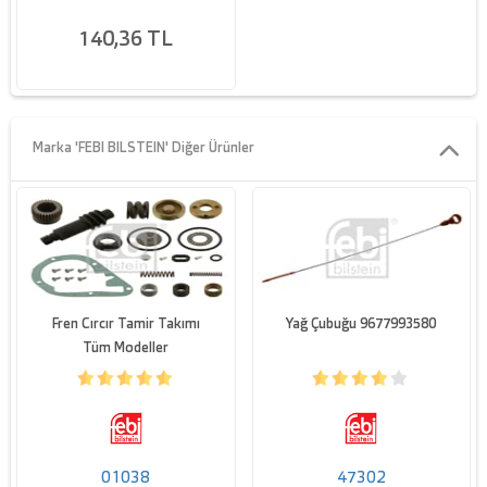
140,36 TL
Marka 'FEBI BILSTEIN' Diğer Ürünler
Fren Cırcır Tamir Takımı
Yağ Çubuğu 9677993580
Tüm Modeller
01038
47302