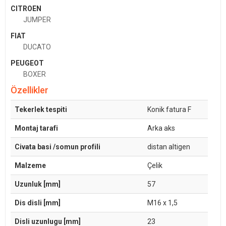
CITROEN
JUMPER
FIAT
DUCATO
PEUGEOT
BOXER
Özellikler
Tekerlek tespiti
Konik fatura F
Montaj tarafi
Arka aks
Civata basi /somun profili
distan altigen
Malzeme
Çelik
Uzunluk [mm]
57
Dis disli [mm]
M16 x 1,5
Disli uzunlugu [mm]
23