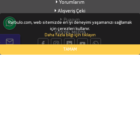
Yorumlarım
Alışveriş Çeki
Puanım
Parbulo.com, web sitemizde en iyi deneyimi yaşamanızı sağlamak
için çerezleri kullanır.
SOSYAL MEDYA
Daha fazla bilgi için tıklayın
.
TAMAM
İLETİŞİM BİLGİLERİ
Küçükbakkalköy Mahallesi, Defne Sokak Flora Suite Ofis, No:1
- 0604
İSTANBUL, Ataşehir
(0532) 338-03-70
info@parbulo.com
ÖDEME YÖNTEMLERİ