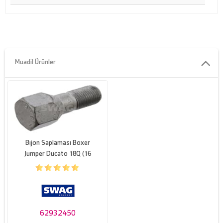
Kalite/Derece
10.9
Anahtar agzi
24
Agirlik [kg]
0,13
Muadil Ürünler
Dis çap [mm]
26,0
Kafa alti civata uzunlugu [mm]
31
Bıjon Saplaması Boxer
Jumper Ducato 18Q (16
Jant) / (97 06)
62932450